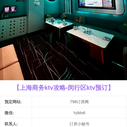
【上海商务ktv攻略-闵行区ktv预订】
预定网站:
798订房网
微信:
hzktv6
联系人:
订房小秘书